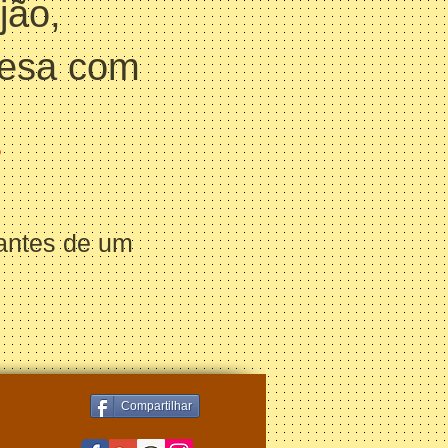
jão,
resa com
!
antes de um
Compartilhar