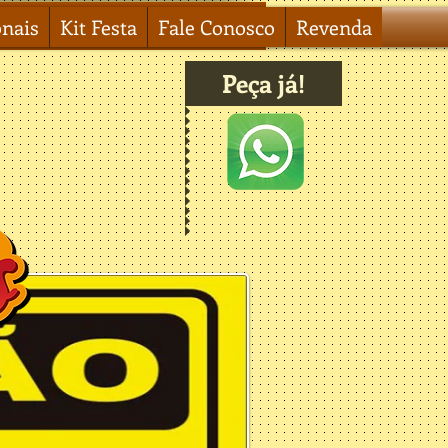
onais
Kit Festa
Fale Conosco
Revenda
Peça já!