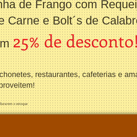
nha de Frango com Requei
 Carne e Bolt´s de Calab
25% de desconto
com
nchonetes, restaurantes, cafet
erias e am
proveitem!
 durarem o estoque