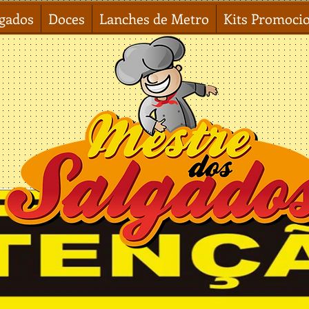
lgados
Doces
Lanches de Metro
Kits Promoci